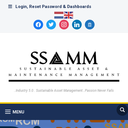
Login, Reset Password & Dashboards
facebook
twitter
instagram
linkedin
archive
..Industry 5.0.. Sustainable Asset Management…Passion Never Fails
MENU