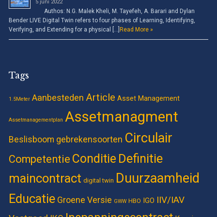
5 juni 2022
Authos: N.G. Malek Kheli, M. Tayefeh, A. Barari and Dylan
Bender LIVE Digital Twin refers to four phases of Learning, Identifying,
Verifying, and Extending for a physical […]
Read More »
Tags
Article
Aanbesteden
Asset Management
1.5Meter
Assetmanagment
Assetmanagementplan
Circulair
Beslisboom gebrekensoorten
Definitie
Conditie
Competentie
Duurzaamheid
maincontract
digital twin
Educatie
IIV/IAV
Groene Versie
IGO
HBO
GWW