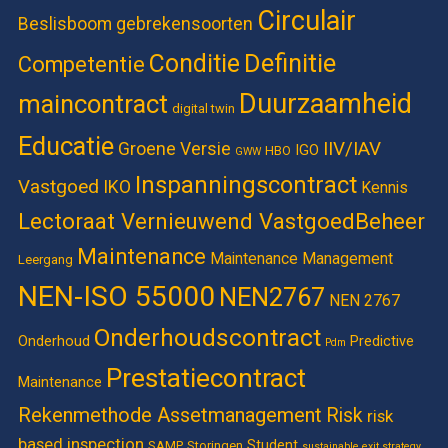
Circulair
Beslisboom gebrekensoorten
Definitie
Conditie
Competentie
Duurzaamheid
maincontract
digital twin
Educatie
IIV/IAV
Groene Versie
IGO
HBO
GWW
Inspanningscontract
Vastgoed
IKO
Kennis
Lectoraat Vernieuwend VastgoedBeheer
Maintenance
Maintenance Management
Leergang
NEN-ISO 55000
NEN2767
NEN 2767
Onderhoudscontract
Onderhoud
Predictive
Pdm
Prestatiecontract
Maintenance
Rekenmethode Assetmanagement
Risk
risk
based inspection
Student
SAMP
Storingen
sustainable exit strategy