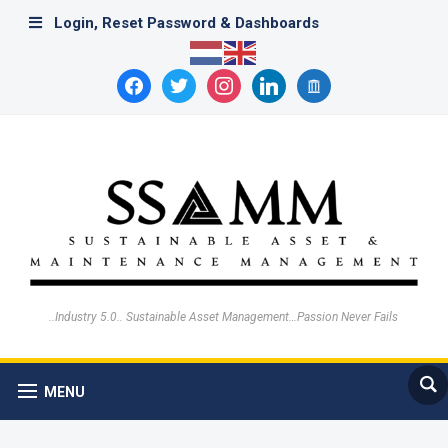
Login, Reset Password & Dashboards
facebook
twitter
instagram
linkedin
archive
..Industry 5.0.. Sustainable Asset Management…Passion Never Fails
MENU