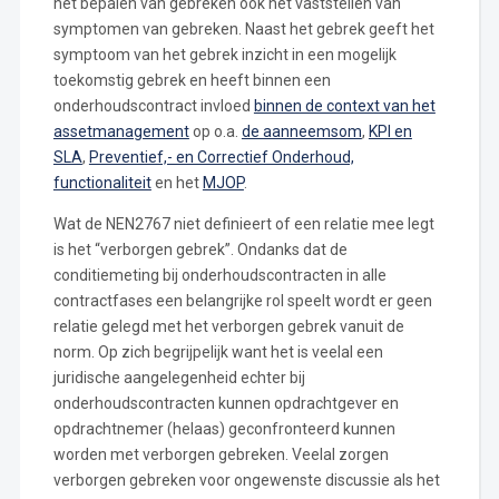
het bepalen van gebreken ook het vaststellen van
symptomen van gebreken. Naast het gebrek geeft het
symptoom van het gebrek inzicht in een mogelijk
toekomstig gebrek en heeft binnen een
onderhoudscontract invloed
binnen de context van het
assetmanagement
op o.a.
de aanneemsom
,
KPI en
SLA
,
Preventief,- en Correctief Onderhoud,
functionaliteit
en het
MJOP
.
Wat de NEN2767 niet definieert of een relatie mee legt
is het “verborgen gebrek”. Ondanks dat de
conditiemeting bij onderhoudscontracten in alle
contractfases een belangrijke rol speelt wordt er geen
relatie gelegd met het verborgen gebrek vanuit de
norm. Op zich begrijpelijk want het is veelal een
juridische aangelegenheid echter bij
onderhoudscontracten kunnen opdrachtgever en
opdrachtnemer (helaas) geconfronteerd kunnen
worden met verborgen gebreken. Veelal zorgen
verborgen gebreken voor ongewenste discussie als het