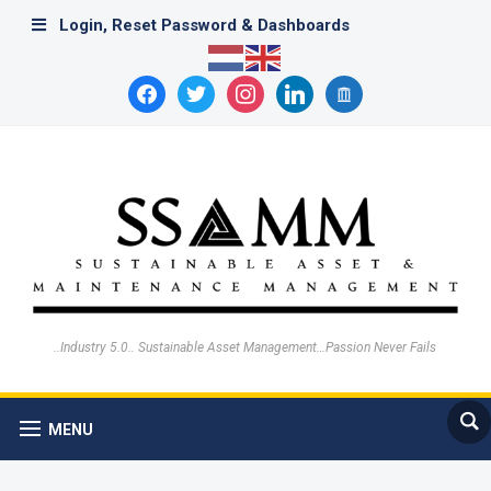
Login, Reset Password & Dashboards
facebook
twitter
instagram
linkedin
archive
..Industry 5.0.. Sustainable Asset Management…Passion Never Fails
MENU