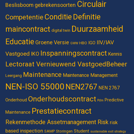
Circulair
Beslisboom gebrekensoorten
Definitie
Conditie
Competentie
Duurzaamheid
maincontract
digital twin
Educatie
IIV/IAV
Groene Versie
IGO
HBO
GWW
Inspanningscontract
Vastgoed
IKO
Kennis
Lectoraat Vernieuwend VastgoedBeheer
Maintenance
Maintenance Management
Leergang
NEN-ISO 55000
NEN2767
NEN 2767
Onderhoudscontract
Onderhoud
Predictive
Pdm
Prestatiecontract
Maintenance
Rekenmethode Assetmanagement
Risk
risk
based inspection
Student
SAMP
Storingen
sustainable exit strategy