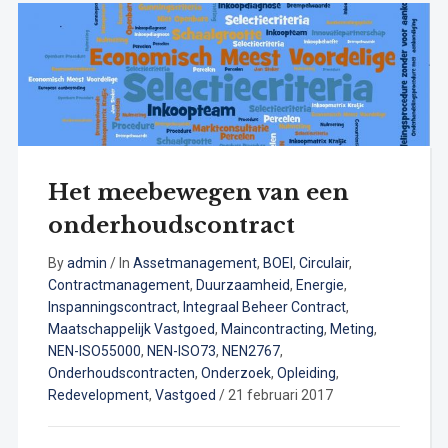
Het meebewegen van een
onderhoudscontract
By
admin
/
In
Assetmanagement
,
BOEI
,
Circulair
,
Contractmanagement
,
Duurzaamheid
,
Energie
,
Inspanningscontract
,
Integraal Beheer Contract
,
Maatschappelijk Vastgoed
,
Maincontracting
,
Meting
,
NEN-ISO55000
,
NEN-ISO73
,
NEN2767
,
Onderhoudscontracten
,
Onderzoek
,
Opleiding
,
Redevelopment
,
Vastgoed
/
21 februari 2017