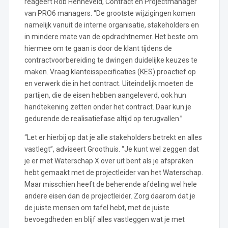
reageert Rob Henneveld, Contract en Projectmanager
van PRO6 managers. “De grootste wijzigingen komen
namelijk vanuit de interne organisatie, stakeholders en
in mindere mate van de opdrachtnemer. Het beste om
hiermee om te gaan is door de klant tijdens de
contractvoorbereiding te dwingen duidelijke keuzes te
maken. Vraag klanteisspecificaties (KES) proactief op
en verwerk die in het contract. Uiteindelijk moeten de
partijen, die de eisen hebben aangeleverd, ook hun
handtekening zetten onder het contract. Daar kun je
gedurende de realisatiefase altijd op terugvallen.”
“Let er hierbij op dat je alle stakeholders betrekt en alles
vastlegt”, adviseert Groothuis. “Je kunt wel zeggen dat
je er met Waterschap X over uit bent als je afspraken
hebt gemaakt met de projectleider van het Waterschap.
Maar misschien heeft de beherende afdeling wel hele
andere eisen dan de projectleider. Zorg daarom dat je
de juiste mensen om tafel hebt, met de juiste
bevoegdheden en blijf alles vastleggen wat je met