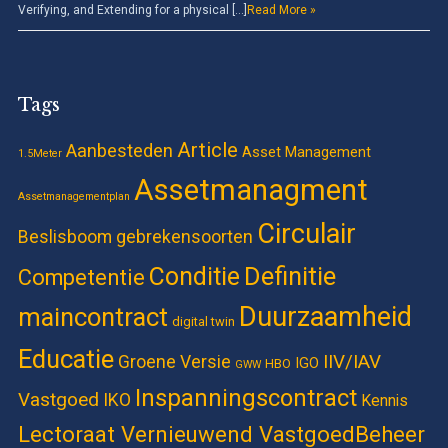
Verifying, and Extending for a physical […]
Read More »
Tags
Article
Aanbesteden
Asset Management
1.5Meter
Assetmanagment
Assetmanagementplan
Circulair
Beslisboom gebrekensoorten
Definitie
Conditie
Competentie
Duurzaamheid
maincontract
digital twin
Educatie
IIV/IAV
Groene Versie
IGO
HBO
GWW
Inspanningscontract
Vastgoed
IKO
Kennis
Lectoraat Vernieuwend VastgoedBeheer