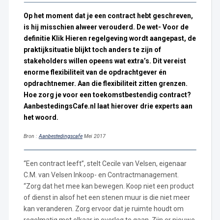
Op het moment dat je een contract hebt geschreven,
is hij misschien alweer verouderd. De wet- Voor de
definitie Klik Hieren regelgeving wordt aangepast, de
praktijksituatie blijkt toch anders te zijn of
stakeholders willen opeens wat extra’s. Dit vereist
enorme flexibiliteit van de opdrachtgever én
opdrachtnemer. Aan die flexibiliteit zitten grenzen.
Hoe zorg je voor een toekomstbestendig contract?
AanbestedingsCafe.nl laat hierover drie experts aan
het woord.
Bron :
Aanbestedingscafe
Mei 2017
“Een contract leeft”, stelt Cecile van Velsen, eigenaar
C.M. van Velsen Inkoop- en Contractmanagement.
“Zorg dat het mee kan bewegen. Koop niet een product
of dienst in alsof het een stenen muur is die niet meer
kan veranderen. Zorg ervoor dat je ruimte houdt om
regelmatig met elkaar in overleg te gaan. Zijn er nieuwe