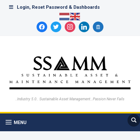
Login, Reset Password & Dashboards
facebook
twitter
instagram
linkedin
archive
..Industry 5.0.. Sustainable Asset Management…Passion Never Fails
MENU