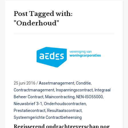
Post Tagged with:
"Onderhoud"
25 juni 2016
/
Assetmanagement
,
Conditie
,
Contractmanagement
,
Inspanningscontract
,
Integraal
Beheer Contract
,
Maincontracting
,
NEN-ISO55000
,
Nieuwsbrief 3-1
,
Onderhoudscontracten
,
Prestatiecontract
,
Resultaatscontract
,
Systeemgerichte Contractbeheersing
Regisserend opdrachtgeverschap nog