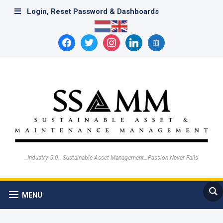
Login, Reset Password & Dashboards
facebook
twitter
instagram
linkedin
archive
..Industry 5.0.. Sustainable Asset Management…Passion Never Fails
MENU