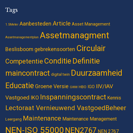
Tags
Article
Aanbesteden
Asset Management
1.5Meter
Assetmanagment
Assetmanagementplan
Circulair
Beslisboom gebrekensoorten
Definitie
Conditie
Competentie
Duurzaamheid
maincontract
digital twin
Educatie
IIV/IAV
Groene Versie
IGO
HBO
GWW
Inspanningscontract
Vastgoed
IKO
Kennis
Lectoraat Vernieuwend VastgoedBeheer
Maintenance
Maintenance Management
Leergang
NEN-ISO 55000
NEN2767
NEN 2767