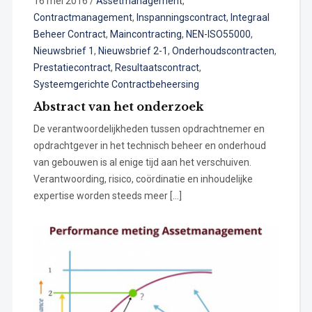
16 mei 2016
/
Assetmanagement
,
Contractmanagement
,
Inspanningscontract
,
Integraal
Beheer Contract
,
Maincontracting
,
NEN-ISO55000
,
Nieuwsbrief 1
,
Nieuwsbrief 2-1
,
Onderhoudscontracten
,
Prestatiecontract
,
Resultaatscontract
,
Systeemgerichte Contractbeheersing
Abstract van het onderzoek
De verantwoordelijkheden tussen opdrachtnemer en
opdrachtgever in het technisch beheer en onderhoud
van gebouwen is al enige tijd aan het verschuiven.
Verantwoording, risico, coördinatie en inhoudelijke
expertise worden steeds meer […]