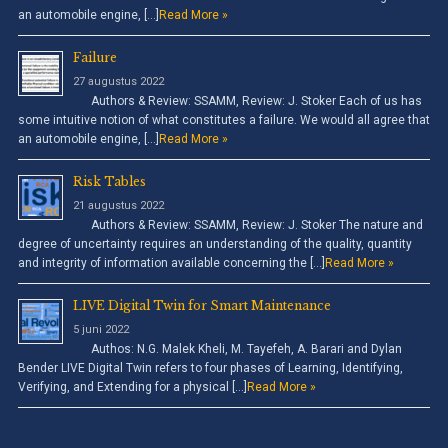
an automobile engine, […]
Read More »
Failure
27 augustus 2022
Authors & Review: SSAMM, Review: J. Stoker Each of us has
some intuitive notion of what constitutes a failure. We would all agree that
an automobile engine, […]
Read More »
Risk Tables
21 augustus 2022
Authors & Review: SSAMM, Review: J. Stoker The nature and
degree of uncertainty requires an understanding of the quality, quantity
and integrity of information available concerning the […]
Read More »
LIVE Digital Twin for Smart Maintenance
5 juni 2022
Authos: N.G. Malek Kheli, M. Tayefeh, A. Barari and Dylan
Bender LIVE Digital Twin refers to four phases of Learning, Identifying,
Verifying, and Extending for a physical […]
Read More »