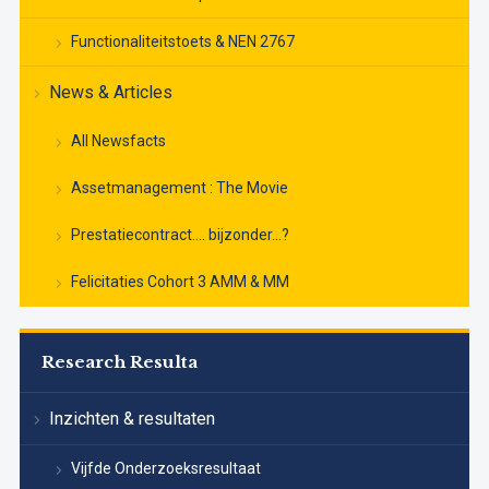
Functionaliteitstoets & NEN 2767
News & Articles
All Newsfacts
Assetmanagement : The Movie
Prestatiecontract…. bijzonder…?
Felicitaties Cohort 3 AMM & MM
Research Resulta
Inzichten & resultaten
Vijfde Onderzoeksresultaat