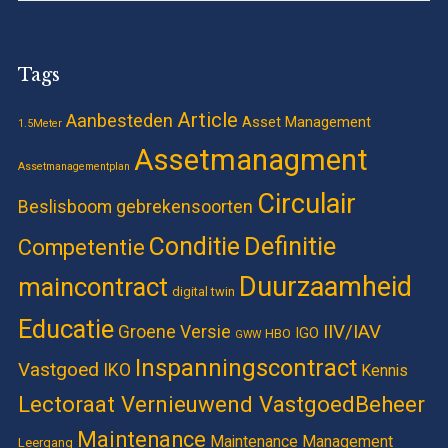
Tags
Article
Aanbesteden
Asset Management
1.5Meter
Assetmanagment
Assetmanagementplan
Circulair
Beslisboom gebrekensoorten
Definitie
Conditie
Competentie
Duurzaamheid
maincontract
digital twin
Educatie
IIV/IAV
Groene Versie
IGO
HBO
GWW
Inspanningscontract
Vastgoed
IKO
Kennis
Lectoraat Vernieuwend VastgoedBeheer
Maintenance
Maintenance Management
Leergang