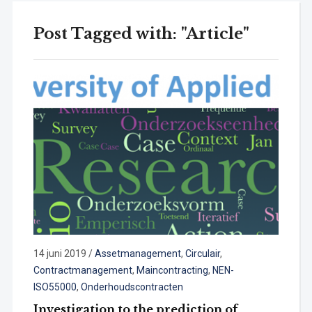
Post Tagged with: "Article"
14 juni 2019
/
Assetmanagement
,
Circulair
,
Contractmanagement
,
Maincontracting
,
NEN-
ISO55000
,
Onderhoudscontracten
Investigation to the prediction of