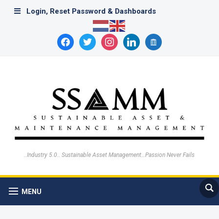
Login, Reset Password & Dashboards
facebook
twitter
instagram
linkedin
archive
..Industry 5.0.. Sustainable Asset Management…Passion Never Fails
MENU