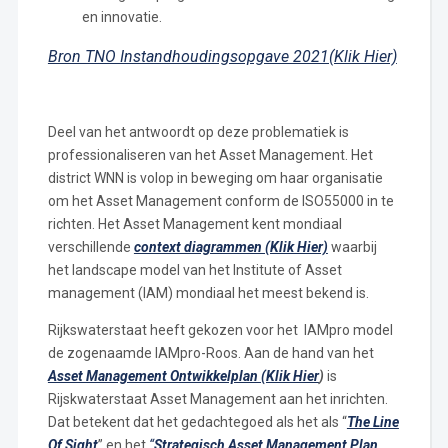
en innovatie.
Bron TNO Instandhoudingsopgave 2021(Klik Hier)
Deel van het antwoordt op deze problematiek is
professionaliseren van het Asset Management. Het
district WNN is volop in beweging om haar organisatie
om het Asset Management conform de ISO55000 in te
richten. Het Asset Management kent mondiaal
verschillende
context diagrammen (Klik Hier)
waarbij
het landscape model van het Institute of Asset
management (IAM) mondiaal het meest bekend is.
Rijkswaterstaat heeft gekozen voor het IAMpro model
de zogenaamde IAMpro-Roos. Aan de hand van het
Asset Management Ontwikkelplan (Klik Hier
)
is
Rijskwaterstaat Asset Management aan het inrichten.
Dat betekent dat het gedachtegoed als het als “
The Line
Of Sight
” en het
“
Strategisch Asset Management Plan