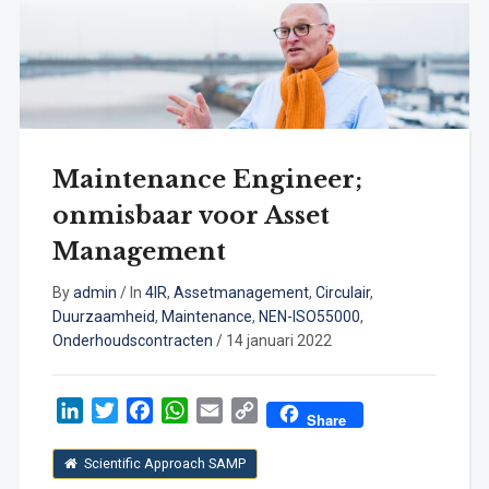
Maintenance Engineer;
onmisbaar voor Asset
Management
By
admin
/
In
4IR
,
Assetmanagement
,
Circulair
,
Duurzaamheid
,
Maintenance
,
NEN-ISO55000
,
Onderhoudscontracten
/
14 januari 2022
LinkedIn
Twitter
Facebook
WhatsApp
Email
Copy
Share
Link
Scientific Approach SAMP