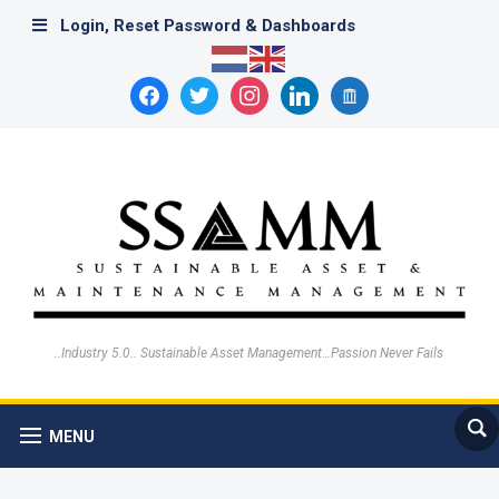
Login, Reset Password & Dashboards
facebook
twitter
instagram
linkedin
archive
..Industry 5.0.. Sustainable Asset Management…Passion Never Fails
MENU