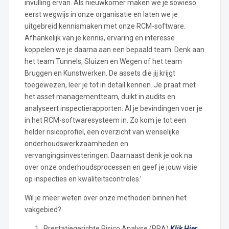
invulling ervan. Als nieuwkomer maken we je sowieso
eerst wegwijs in onze organisatie en laten we je
uitgebreid kennismaken met onze RCM-software.
Afhankelijk van je kennis, ervaring en interesse
koppelen we je daarna aan een bepaald team. Denk aan
het team Tunnels, Sluizen en Wegen of het team
Bruggen en Kunstwerken. De assets die jij krijgt
toegewezen, leer je tot in detail kennen. Je praat met
het asset managementteam, duikt in audits en
analyseert inspectierapporten. Al je bevindingen voer je
in het RCM-softwaresysteem in. Zo kom je tot een
helder risicoprofiel, een overzicht van wenselijke
onderhoudswerkzaamheden en
vervangingsinvesteringen. Daarnaast denk je ook na
over onze onderhoudsprocessen en geef je jouw visie
op inspecties en kwaliteitscontroles.’
Wil je meer weten over onze methoden binnen het
vakgebied?
Prestatiegerichte Risico Analyse (PRA)
Klik Hier