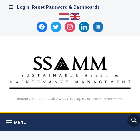
Login, Reset Password & Dashboards
facebook
twitter
instagram
linkedin
archive
..Industry 5.0.. Sustainable Asset Management…Passion Never Fails
MENU