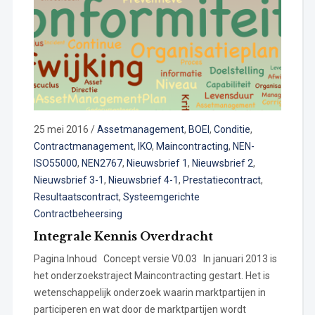
25 mei 2016
/
Assetmanagement
,
BOEI
,
Conditie
,
Contractmanagement
,
IKO
,
Maincontracting
,
NEN-
ISO55000
,
NEN2767
,
Nieuwsbrief 1
,
Nieuwsbrief 2
,
Nieuwsbrief 3-1
,
Nieuwsbrief 4-1
,
Prestatiecontract
,
Resultaatscontract
,
Systeemgerichte
Contractbeheersing
Integrale Kennis Overdracht
Pagina Inhoud Concept versie V0.03 In januari 2013 is
het onderzoekstraject Maincontracting gestart. Het is
wetenschappelijk onderzoek waarin marktpartijen in
participeren en wat door de marktpartijen wordt