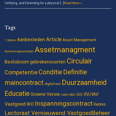
Verifying, and Extending for a physical […]
Read More »
Tags
Article
Aanbesteden
Asset Management
1.5Meter
Assetmanagment
Assetmanagementplan
Circulair
Beslisboom gebrekensoorten
Definitie
Conditie
Competentie
Duurzaamheid
maincontract
digital twin
Educatie
IIV/IAV
Groene Versie
IGO
HBO
GWW
Inspanningscontract
Vastgoed
IKO
Kennis
Lectoraat Vernieuwend VastgoedBeheer