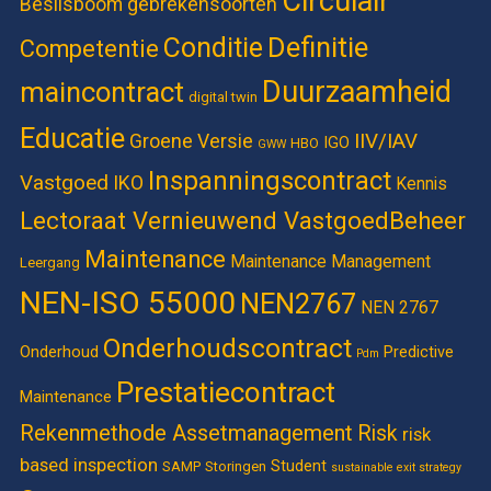
Circulair
Beslisboom gebrekensoorten
Definitie
Conditie
Competentie
Duurzaamheid
maincontract
digital twin
Educatie
IIV/IAV
Groene Versie
IGO
HBO
GWW
Inspanningscontract
Vastgoed
IKO
Kennis
Lectoraat Vernieuwend VastgoedBeheer
Maintenance
Maintenance Management
Leergang
NEN-ISO 55000
NEN2767
NEN 2767
Onderhoudscontract
Onderhoud
Predictive
Pdm
Prestatiecontract
Maintenance
Rekenmethode Assetmanagement
Risk
risk
based inspection
Student
SAMP
Storingen
sustainable exit strategy