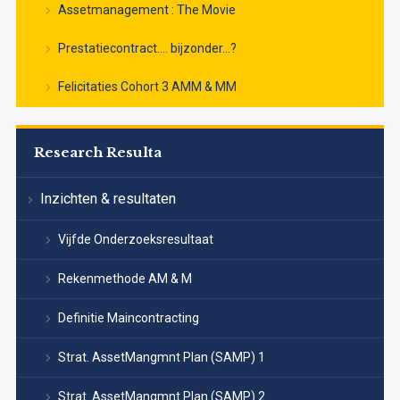
Assetmanagement : The Movie
Prestatiecontract…. bijzonder…?
Felicitaties Cohort 3 AMM & MM
Research Resulta
Inzichten & resultaten
Vijfde Onderzoeksresultaat
Rekenmethode AM & M
Definitie Maincontracting
Strat. AssetMangmnt Plan (SAMP) 1
Strat. AssetMangmnt Plan (SAMP) 2