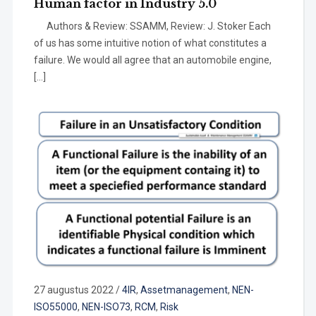
Human factor in Industry 5.0
Authors & Review: SSAMM, Review: J. Stoker Each
of us has some intuitive notion of what constitutes a
failure. We would all agree that an automobile engine,
[…]
27 augustus 2022
/
4IR
,
Assetmanagement
,
NEN-
ISO55000
,
NEN-ISO73
,
RCM
,
Risk