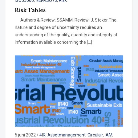
ISO55000
,
NEN-ISO73
,
Risk
Risk Tables
Authors & Review: SSAMM, Review: J. Stoker The
nature and degree of uncertainty requires an
understanding of the quality, quantity and integrity of
information available concerning the […]
5 juni 2022
/
4IR
,
Assetmanagement
,
Circulair
,
IAM
,