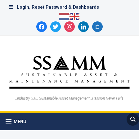
Login, Reset Password & Dashboards
facebook
twitter
instagram
linkedin
archive
..Industry 5.0.. Sustainable Asset Management…Passion Never Fails
MENU