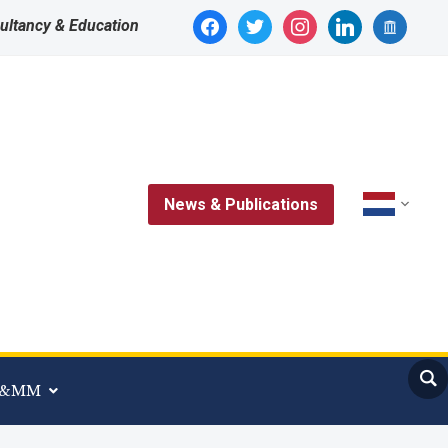
facebook
twitter
instagram
linkedin
archive
ultancy & Education
News & Publications
 A&MM