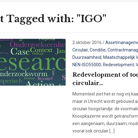
t Tagged with: "IGO"
2 oktober 2016
/
Assetmanagem
Circulair
,
Conditie
,
Contractmana
Duurzaamheid
,
Maatschappelijk 
NEN-ISO55000
,
Redevelopment
,
Redevelopment of to
circulair…
Momenteel ziet het er nog vrij kaal
maar in Utrecht wordt gebouwd a
circulair hoogstandje: de voormal
Knoopkazerne wordt getransform
een aangenaam, duurzaam, mod
vooral ook circulair […]