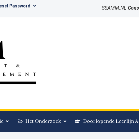
Reset Password
SSAMM.NL
Cons
ie
Het Onderzoek
Doorlopende Leerlijn