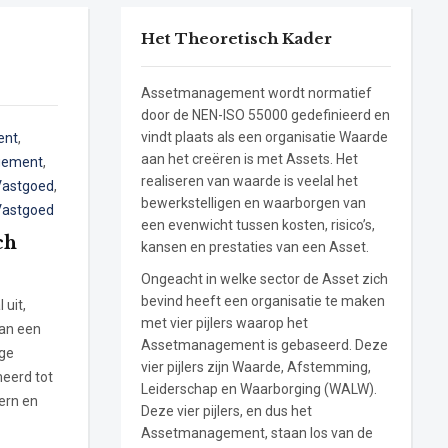
Het Theoretisch Kader
Assetmanagement wordt normatief
door de NEN-ISO 55000 gedefinieerd en
vindt plaats als een organisatie Waarde
ent
,
aan het creëren is met Assets. Het
gement
,
realiseren van waarde is veelal het
Vastgoed
,
bewerkstelligen en waarborgen van
Vastgoed
een evenwicht tussen kosten, risico’s,
ch
kansen en prestaties van een Asset.
Ongeacht in welke sector de Asset zich
bevind heeft een organisatie te maken
 uit,
met vier pijlers waarop het
an een
Assetmanagement is gebaseerd. Deze
ige
vier pijlers zijn Waarde, Afstemming,
eerd tot
Leiderschap en Waarborging (WALW).
ern en
Deze vier pijlers, en dus het
Assetmanagement, staan los van de