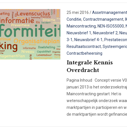
25 mei 2016
/
Assetmanagemen
Conditie
,
Contractmanagement
,
I
Maincontracting
,
NEN-ISO55000
,
Nieuwsbrief 1
,
Nieuwsbrief 2
,
Nie
3-1
,
Nieuwsbrief 4-1
,
Prestatiecon
Resultaatscontract
,
Systeemgeri
Contractbeheersing
Integrale Kennis
Overdracht
Pagina Inhoud Concept versie V0
januari 2013 is het onderzoekstra
Maincontracting gestart. Het is
wetenschappelijk onderzoek waar
marktpartijen in participeren en w
de marktpartijen wordt gefinancier