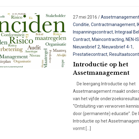
27 mei 2016
/
Assetmanagemen
Conditie
,
Contractmanagement
,
I
Inspanningscontract
,
Integraal B
Contract
,
Maincontracting
,
NEN-I
Nieuwsbrief 2
,
Nieuwsbrief 4-1
,
Prestatiecontract
,
Resultaatscont
Introductie op het
Assetmanagement
De leergang Introductie op het
Assetmanagement maakt onderde
van het vijfde onderzoeksresulta
“Ontsluiting van verworven kenni
door (permanente) educatie”. De 
Introductie op het Assetmanage
vormt […]