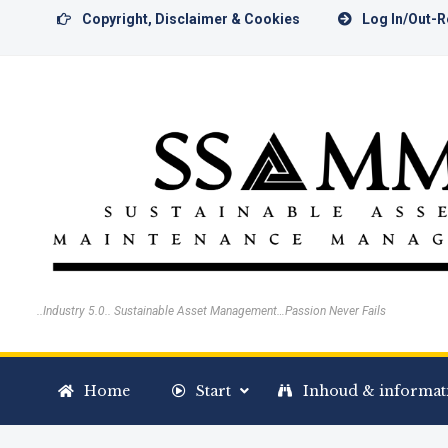
Copyright, Disclaimer & Cookies
Log In/Out-
..Industry 5.0.. Sustainable Asset Management…Passion Never Fails
Home
Start
Inhoud & informat