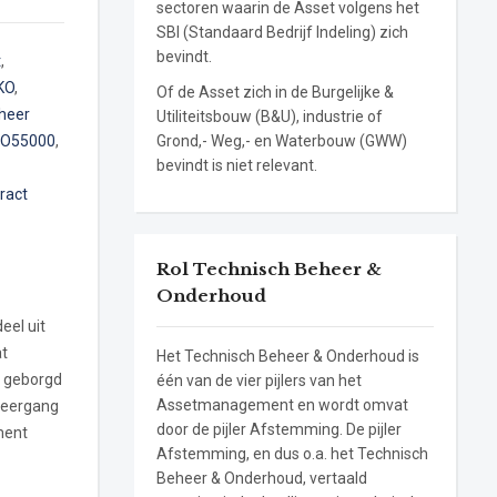
sectoren waarin de Asset volgens het
SBI (Standaard Bedrijf Indeling) zich
bevindt.
t
,
KO
,
Of de Asset zich in de Burgelijke &
eheer
Utiliteitsbouw (B&U), industrie of
SO55000
,
Grond,- Weg,- en Waterbouw (GWW)
bevindt is niet relevant.
ract
Rol Technisch Beheer &
Onderhoud
el uit
at
Het Technisch Beheer & Onderhoud is
s geborgd
één van de vier pijlers van het
Assetmanagement en wordt omvat
leergang
door de pijler Afstemming. De pijler
ment
Afstemming, en dus o.a. het Technisch
Beheer & Onderhoud, vertaald