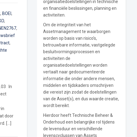
organisatiedoelstellingen in technische
en financiële beslissingen, planning en
t
,
BOEI
,
activiteiten.
KO
,
Om de integriteit van het
NEN2767
,
Assetmanagement te waarborgen
uwsbrief
worden op basis van risico’s,
tract
,
betrouwbare informatie, vastgelegde
chte
besluitvormingsprocessen en
activiteiten de
organisatiedoelstellingen worden
vertaalt naar gedocumenteerde
informatie die onder andere mensen,
middelen en tijdskaders omschrijven
.03 In
die vereist zijn zodat de doelstellingen
ject
van de Asset(s), en dus waarde creatie,
wordt bereikt.
in
Hierdoor heeft Technische Beheer &
at door
Onderhoud een belangrijke rol tijdens
d. […]
de levensduur en verschillende
levenscyclussen van Assets