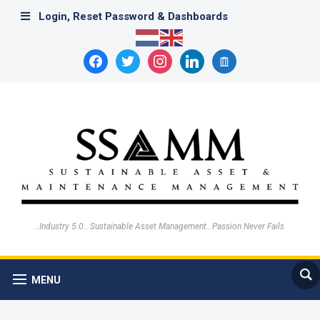
Login, Reset Password & Dashboards
facebook
twitter
instagram
linkedin
archive
..Industry 5.0.. Sustainable Asset Management…Passion Never Fails
MENU