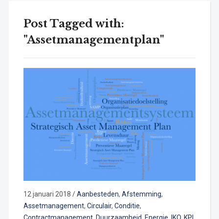
Post Tagged with:
"Assetmanagementplan"
12 januari 2018
/
Aanbesteden
,
Afstemming
,
Assetmanagement
,
Circulair
,
Conditie
,
Contractmanagement
,
Duurzaamheid
,
Energie
,
IKO
,
KPI
,