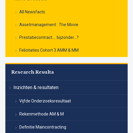
All Newsfacts
Assetmanagement : The Movie
Prestatiecontract…. bijzonder…?
Felicitaties Cohort 3 AMM & MM
Research Resulta
Inzichten & resultaten
Vijfde Onderzoeksresultaat
Rekenmethode AM & M
Definitie Maincontracting