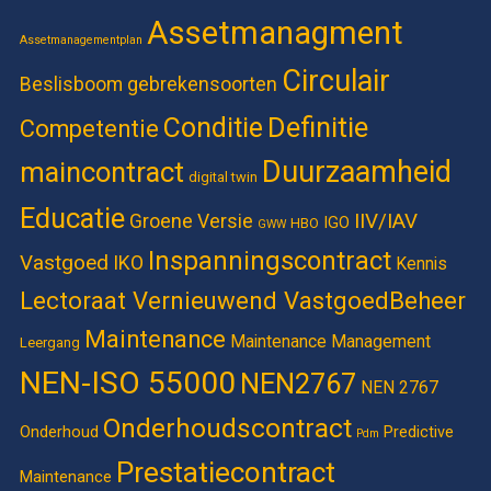
Assetmanagment
Assetmanagementplan
Circulair
Beslisboom gebrekensoorten
Definitie
Conditie
Competentie
Duurzaamheid
maincontract
digital twin
Educatie
IIV/IAV
Groene Versie
IGO
HBO
GWW
Inspanningscontract
Vastgoed
IKO
Kennis
Lectoraat Vernieuwend VastgoedBeheer
Maintenance
Maintenance Management
Leergang
NEN-ISO 55000
NEN2767
NEN 2767
Onderhoudscontract
Onderhoud
Predictive
Pdm
Prestatiecontract
Maintenance