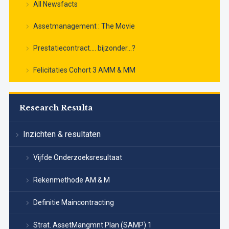
All Newsfacts
Assetmanagement : The Movie
Prestatiecontract…. bijzonder…?
Felicitaties Cohort 3 AMM & MM
Research Resulta
Inzichten & resultaten
Vijfde Onderzoeksresultaat
Rekenmethode AM & M
Definitie Maincontracting
Strat. AssetMangmnt Plan (SAMP) 1