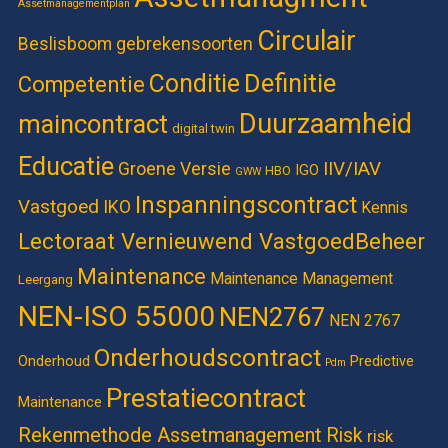
Assetmanagementplan
Circulair
Beslisboom gebrekensoorten
Definitie
Conditie
Competentie
Duurzaamheid
maincontract
digital twin
Educatie
IIV/IAV
Groene Versie
IGO
HBO
GWW
Inspanningscontract
Vastgoed
IKO
Kennis
Lectoraat Vernieuwend VastgoedBeheer
Maintenance
Maintenance Management
Leergang
NEN-ISO 55000
NEN2767
NEN 2767
Onderhoudscontract
Onderhoud
Predictive
Pdm
Prestatiecontract
Maintenance
Rekenmethode Assetmanagement
Risk
risk