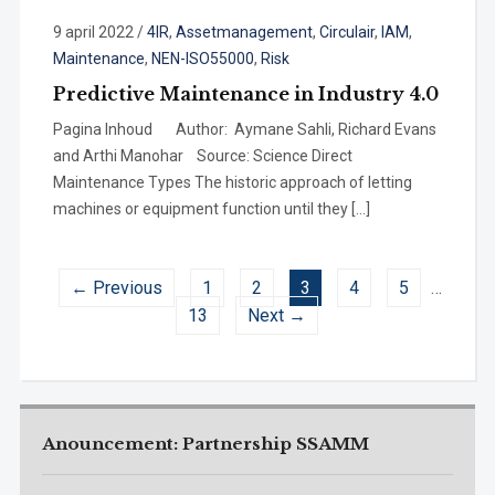
9 april 2022
/
4IR
,
Assetmanagement
,
Circulair
,
IAM
,
Maintenance
,
NEN-ISO55000
,
Risk
Predictive Maintenance in Industry 4.0
Pagina Inhoud Author: Aymane Sahli, Richard Evans
and Arthi Manohar Source: Science Direct
Maintenance Types The historic approach of letting
machines or equipment function until they […]
← Previous
1
2
3
4
5
…
13
Next →
Anouncement: Partnership SSAMM