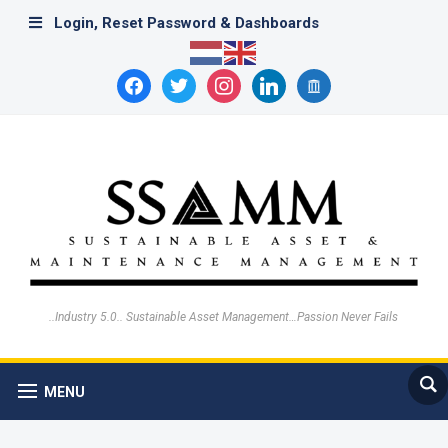
Login, Reset Password & Dashboards
facebook
twitter
instagram
linkedin
archive
..Industry 5.0.. Sustainable Asset Management…Passion Never Fails
MENU