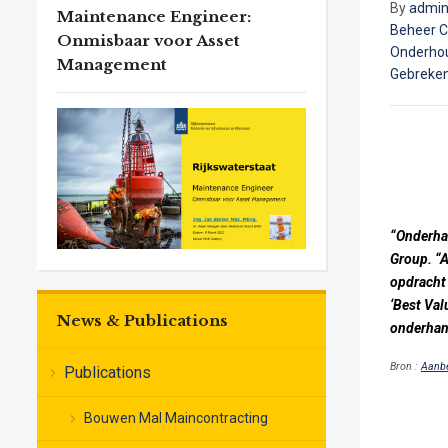
By
admi
Maintenance Engineer:
Beheer C
Onmisbaar voor Asset
Onderho
Management
Gebreke
“Onderhan
Group. “A
opdracht 
‘Best Val
News & Publications
onderhan
Bron :
Aanbe
Publications
Bouwen Mal Maincontracting