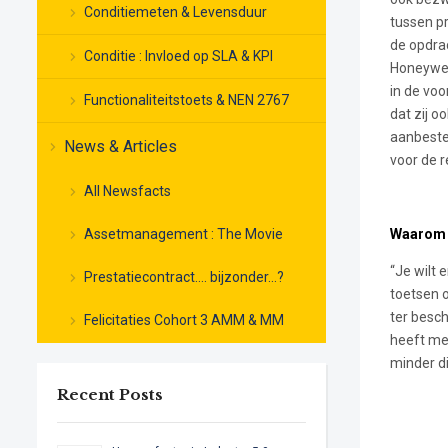
Conditiemeten & Levensduur
tussen pr
de opdra
Conditie : Invloed op SLA & KPI
Honeywel
in de voo
Functionaliteitstoets & NEN 2767
dat zij o
aanbested
News & Articles
voor de r
All Newsfacts
Assetmanagement : The Movie
Waarom v
“Je wilt 
Prestatiecontract…. bijzonder…?
toetsen 
ter besch
Felicitaties Cohort 3 AMM & MM
heeft mee
minder di
Recent Posts