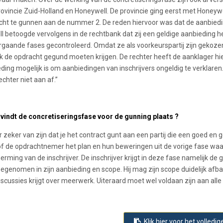
ovincie Zuid-Holland en Honeywell. De provincie ging eerst met Honeywel
cht te gunnen aan de nummer 2. De reden hiervoor was dat de aanbiedin
l betoogde vervolgens in de rechtbank dat zij een geldige aanbieding 
rgaande fases gecontroleerd. Omdat ze als voorkeurspartij zijn gekozen
ok de opdracht gegund moeten krijgen. De rechter heeft de aanklager hie
ing mogelijk is om aanbiedingen van inschrijvers ongeldig te verklaren.
echter niet aan af.”
indt de concretiseringsfase voor de gunning plaats ?
er zeker van zijn dat je het contract gunt aan een partij die een goed en 
of de opdrachtnemer het plan en hun beweringen uit de vorige fase waa
erming van de inschrijver. De inschrijver krijgt in deze fase namelijk d
genomen in zijn aanbieding en scope. Hij mag zijn scope duidelijk afbak
scussies krijgt over meerwerk. Uiteraard moet wel voldaan zijn aan alle 
Klik hier voor het volledige