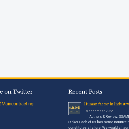
e on Twitter
Recent Posts
Maincontracting
Human factor in Industry
18 december 2022
Authors & Review: SSAMM,
Stoker Each of us has some intuitive 
constitutes a failure. We would all agr