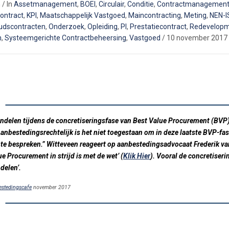
n
/
In
Assetmanagement
,
BOEI
,
Circulair
,
Conditie
,
Contractmanagemen
ontract
,
KPI
,
Maatschappelijk Vastgoed
,
Maincontracting
,
Meting
,
NEN-
udscontracten
,
Onderzoek
,
Opleiding
,
PI
,
Prestatiecontract
,
Redevelop
n
,
Systeemgerichte Contractbeheersing
,
Vastgoed
/
10 november 2017
delen tijdens de concretiseringsfase van Best Value Procurement (BVP) i
anbestedingsrechtelijk is het niet toegestaan om in deze laatste BVP-fa
te bespreken.” Witteveen reageert op aanbestedingsadvocaat Frederik va
ue Procurement in strijd is met de wet’ (
Klik Hier
). Vooral de concretiser
delen’.
stedingscafe
november 2017