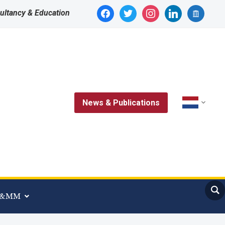
facebook
twitter
instagram
linkedin
archive
ultancy & Education
News & Publications
 A&MM