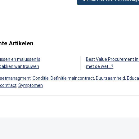
te Artikelen
ssen en malussen is
Best Value Procurement in 
bakken wantrouwen
met de wet…?
setmanagment
,
Conditie
,
Definitie maincontract
,
Duurzaamheid
,
Educa
econtract
,
Symptomen