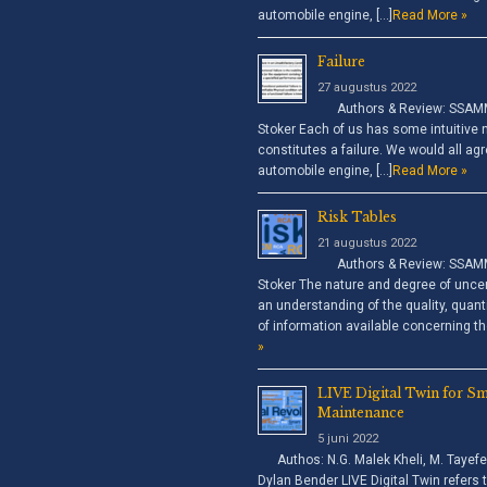
automobile engine, […]
Read More »
Failure
27 augustus 2022
Authors & Review: SSAMM,
Stoker Each of us has some intuitive 
constitutes a failure. We would all agr
automobile engine, […]
Read More »
Risk Tables
21 augustus 2022
Authors & Review: SSAMM,
Stoker The nature and degree of uncer
an understanding of the quality, quanti
of information available concerning th
»
LIVE Digital Twin for Sm
Maintenance
5 juni 2022
Authos: N.G. Malek Kheli, M. Tayefeh
Dylan Bender LIVE Digital Twin refers 