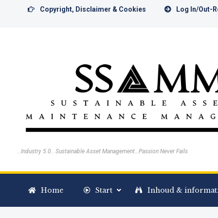
Copyright, Disclaimer & Cookies
Log In/Out-
..Industry 5.0.. Sustainable Asset Management…Passion Never Fails
Home
Start
Inhoud & informat