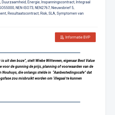
t
,
Duurzaamheid
,
Energie
,
Inspanningscontract
,
Integraal
ISO55000
,
NEN-ISO73
,
NEN2767
,
Nieuwsbrief 5
,
ment
,
Resultaatscontract
,
Risk
,
SLA
,
Symptomen van
Informatie BVP
s uit den boze”, stelt Wiebe Witteveen, eigenaar Best Value
se voor de gunning de prijs, planning of voorwaarden van de
n Nouhuys, die onlangs stelde in “Aanbestedingscafe” dat
ingsfase zou misbruikt worden om ‘illegaal te kunnen