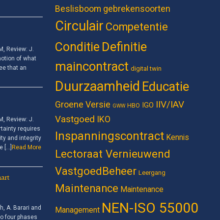
Beslisboom gebrekensoorten
Circulair
Competentie
Definitie
Conditie
 Review: J.
notion of what
maincontract
ee that an
digital twin
Duurzaamheid
Educatie
IIV/IAV
Groene Versie
IGO
HBO
GWW
Vastgoed
IKO
 Review: J.
tainty requires
Inspanningscontract
Kennis
ty and integrity
e […]
Read More
Lectoraat Vernieuwend
VastgoedBeheer
Leergang
art
Maintenance
Maintenance
NEN-ISO 55000
, A. Barari and
Management
to four phases