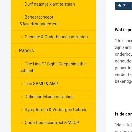
Durf naast je klant te staan
Zie o
Beheerconcept
&Assetmanagement
Wat is p
Conditie & Onderhoudscontracten
“De concr
zijn aanb
Papers
onderbouw
gehouden 
The Line Of Sight: Deepening the
papier. I
subject
verder te
bekendg
The SAMP & AMP
Definition Maincontracting
Symptomen & Verborgen Gebrek
Is de co
Onderhoudscontract & MJOP
“Nee. Het
ook bezw