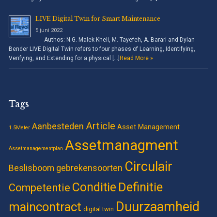
LIVE Digital Twin for Smart Maintenance
5 juni 2022
Authos: N.G. Malek Kheli, M. Tayefeh, A. Barari and Dylan
Bender LIVE Digital Twin refers to four phases of Learning, Identifying,
Verifying, and Extending for a physical […]
Read More »
Tags
Article
Aanbesteden
Asset Management
1.5Meter
Assetmanagment
Assetmanagementplan
Circulair
Beslisboom gebrekensoorten
Definitie
Conditie
Competentie
Duurzaamheid
maincontract
digital twin