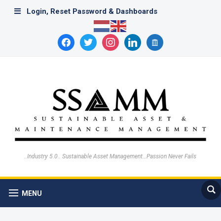
Login, Reset Password & Dashboards
facebook
twitter
instagram
linkedin
archive
..Industry 5.0.. Sustainable Asset Management…Passion Never Fails
MENU