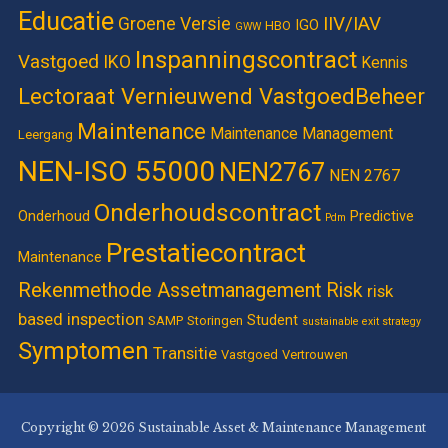
Educatie
IIV/IAV
Groene Versie
IGO
HBO
GWW
Inspanningscontract
Vastgoed
IKO
Kennis
Lectoraat Vernieuwend VastgoedBeheer
Maintenance
Maintenance Management
Leergang
NEN-ISO 55000
NEN2767
NEN 2767
Onderhoudscontract
Onderhoud
Predictive
Pdm
Prestatiecontract
Maintenance
Rekenmethode Assetmanagement
Risk
risk
based inspection
Student
SAMP
Storingen
sustainable exit strategy
Symptomen
Transitie
Vastgoed
Vertrouwen
Copyright © 2026 Sustainable Asset & Maintenance Management