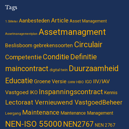
Tags
Article
Aanbesteden
Asset Management
1.5Meter
Assetmanagment
Assetmanagementplan
Circulair
Beslisboom gebrekensoorten
Definitie
Conditie
Competentie
Duurzaamheid
maincontract
digital twin
Educatie
IIV/IAV
Groene Versie
IGO
HBO
GWW
Inspanningscontract
Vastgoed
IKO
Kennis
Lectoraat Vernieuwend VastgoedBeheer
Maintenance
Maintenance Management
Leergang
NEN-ISO 55000
NEN2767
NEN 2767