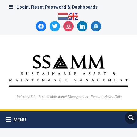
Login, Reset Password & Dashboards
facebook
twitter
instagram
linkedin
archive
..Industry 5.0.. Sustainable Asset Management…Passion Never Fails
MENU