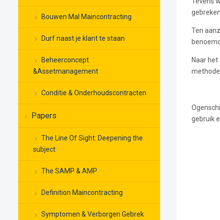
Tevens wo
gebreken”
Bouwen Mal Maincontracting
Ten aanzi
Durf naast je klant te staan
benoemd. 
Beheerconcept
Naar het
&Assetmanagement
methode i
Conditie & Onderhoudscontracten
Ogenschij
Papers
gebruik e
The Line Of Sight: Deepening the
subject
The SAMP & AMP
Definition Maincontracting
Symptomen & Verborgen Gebrek