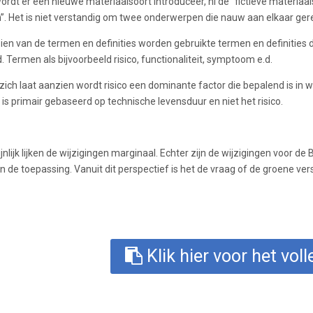
rdt er een nieuwe materiaalsoort introduceer, nl de “fictieve materiaa
. Het is niet verstandig om twee onderwerpen die nauw aan elkaar gerel
en van de termen en definities worden gebruikte termen en definities 
Termen als bijvoorbeeld risico, functionaliteit, symptoom e.d.
 zich laat aanzien wordt risico een dominante factor die bepalend is i
s primair gebaseerd op technische levensduur en niet het risico.
nlijk lijken de wijzigingen marginaal. Echter zijn de wijzigingen voor d
n de toepassing. Vanuit dit perspectief is het de vraag of de groene ve
Klik hier voor het voll