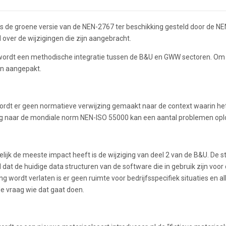
is de groene versie van de NEN-2767 ter beschikking gesteld door de 
over de wijzigingen die zijn aangebracht.
ordt een methodische integratie tussen de B&U en GWW sectoren. Om d
en aangepakt.
ordt er geen normatieve verwijzing gemaakt naar de context waarin het
ng naar de mondiale norm NEN-ISO 55000 kan een aantal problemen oploss
ijk de meeste impact heeft is de wijziging van deel 2 van de B&U. De s
dat de huidige data structuren van de software die in gebruik zijn vo
g wordt verlaten is er geen ruimte voor bedrijfsspecifiek situaties en 
e vraag wie dat gaat doen.