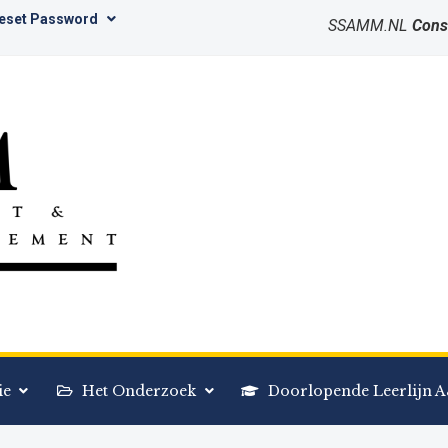
Reset Password
SSAMM.NL
Cons
ie
Het Onderzoek
Doorlopende Leerlijn