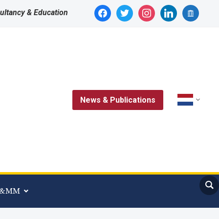
facebook
twitter
instagram
linkedin
archive
ultancy & Education
News & Publications
 A&MM