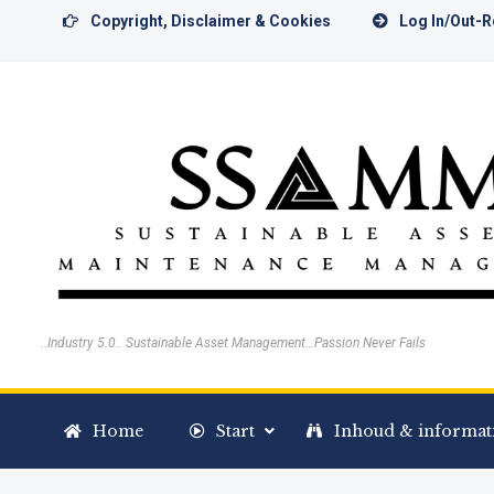
Copyright, Disclaimer & Cookies
Log In/Out-
..Industry 5.0.. Sustainable Asset Management…Passion Never Fails
Home
Start
Inhoud & informat