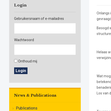
Login
Onlangs 
Gebruikersnaam of e-mailadres
gevraagd 
Beoogd w
structur
Wachtwoord
Helaas w
verwijzi
Onthoud mij
Login
Wat mogel
betekend 
benaderin
Los van d
News & Publications
Publications