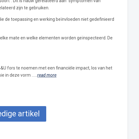
lsoort”. Dit is nauw gerelateerd aan “symptomen van
ateerd zijn te gebruiken.
die de toepassing en werking beïnvloeden niet gedefinieerd
n welke mate en welke elementen worden geïnspecteerd. De
e B&U fors te noemen met een financiële impact, los van het
rsie in deze vorm ……
read more
edige artikel