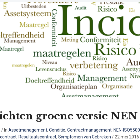
ichten groene versie NEN 
n
/
In
Assetmanagement
,
Conditie
,
Contractmanagement
,
NEN-ISO550
econtract
,
Resultaatscontract
,
Symptomen van Gebreken
/
22 mei 2016