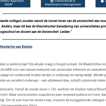
cientific Approach
Follow Asset &
SAMP
Maintenance Management
erde collega’s zouden vanuit de ivoren toren van de universiteit een mo
 Anders, maar dit kan de theoretischer benadering van universiteiten pri
geschool en docent aan de Universiteit Leiden.”
Mendertje van Keulen
eer je wetenschap? Die aloude vraag is hoogst actueel. De Maastrichtse rec
onMW voor een nieuwe toekomst van universitair erkennen en waarderen. 
in slaagt om onderzoek te laten landen in onderwijs en werkpraktijk. Minder
kken en excellent onderwijs – een uitstekend idee, schrijft columniste Hieke 
enszins. Vanaf de zesde eeuw v. Chr. werkten de Griekse natuurfilosof
ericht. Maar universiteiten waarderen
peer reviewed
publiceren meer dan 
ijk. Om te zien hoe het anders kan, moeten de hooggeleerde collega’s van
r beroepsonderwijs (hbo).