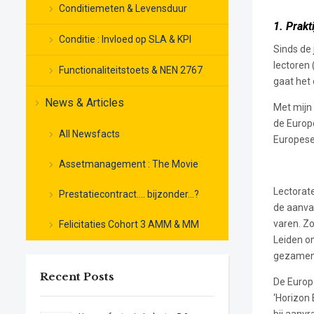
Conditiemeten & Levensduur
1. Prakti
Conditie : Invloed op SLA & KPI
Sinds de 
lectoren 
Functionaliteitstoets & NEN 2767
gaat het 
News & Articles
Met mijn
de Europ
All Newsfacts
Europese 
Assetmanagement : The Movie
Lectorate
Prestatiecontract…. bijzonder…?
de aanva
varen. Z
Felicitaties Cohort 3 AMM & MM
Leiden 
gezamenl
Recent Posts
De Europ
‘Horizon 
bij aanv