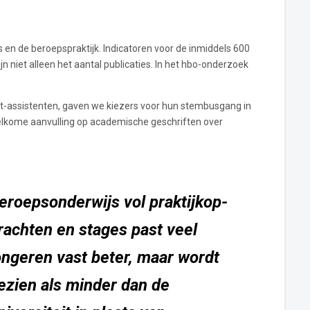
s en de beroepspraktijk. Indicatoren voor de inmiddels 600
jn niet alleen het aantal publicaties. In het hbo-onderzoek
nt-assistenten, gaven we kiezers voor hun stembusgang in
welkome aanvulling op academische geschriften over
e­roeps­on­der­wijs vol prak­tijk­op­
rach­ten en stages past veel
ongeren vast beter, maar wordt
ezien als minder dan de