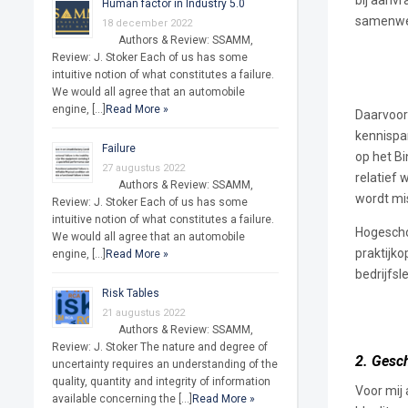
Human factor in Industry 5.0
samenwer
18 december 2022
Authors & Review: SSAMM,
Review: J. Stoker Each of us has some
intuitive notion of what constitutes a failure.
We would all agree that an automobile
engine, […]
Read More »
Daarvoor
kennispar
Failure
op het Bi
27 augustus 2022
relatief 
Authors & Review: SSAMM,
wordt mis
Review: J. Stoker Each of us has some
intuitive notion of what constitutes a failure.
Hogescho
We would all agree that an automobile
praktijko
engine, […]
Read More »
bedrijfs
Risk Tables
21 augustus 2022
Authors & Review: SSAMM,
Review: J. Stoker The nature and degree of
2. Gesc
uncertainty requires an understanding of the
quality, quantity and integrity of information
Voor mij
available concerning the […]
Read More »