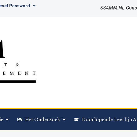
Reset Password
SSAMM.NL
Cons
ie
Het Onderzoek
Doorlopende Leerlijn