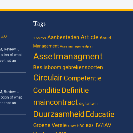
Tags
Article
 5.0
Aanbesteden
Asset
1.5Meter
Management
Assetmanagementplan
 Review: J.
Assetmanagment
notion of what
ee that an
Beslisboom gebrekensoorten
Circulair
Competentie
Definitie
Conditie
 Review: J.
notion of what
maincontract
ee that an
digital twin
Duurzaamheid
Educatie
IIV/IAV
Groene Versie
IGO
HBO
GWW