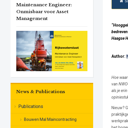
S
Maintenance Engineer:
Onmisbaar voor Asset
Management
“Hooggele
bedreven.
Haagse Ho
Author:
Hoe waard
van NWO-Z
als je er
News & Publications
opiniestu
Publications
Nieuw? Ge
praktijkg
Bouwen Mal Maincontracting
werkprakt
het hoge