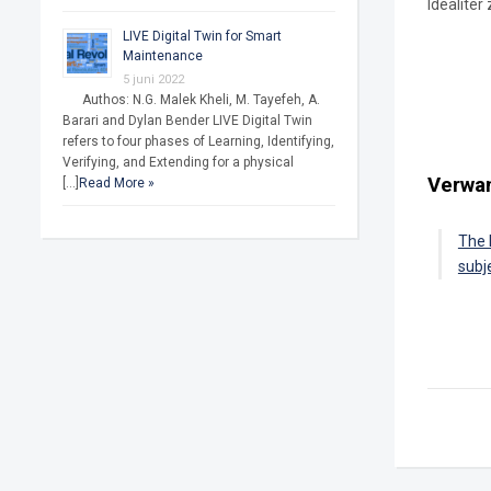
Idealiter 
LIVE Digital Twin for Smart
Maintenance
5 juni 2022
Authos: N.G. Malek Kheli, M. Tayefeh, A.
Barari and Dylan Bender LIVE Digital Twin
refers to four phases of Learning, Identifying,
Verifying, and Extending for a physical
Verwan
[…]
Read More »
The 
subj