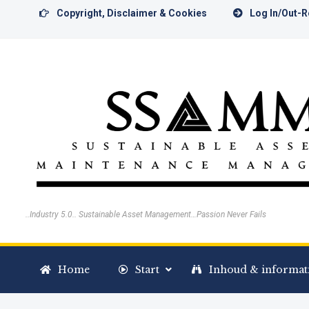
Copyright, Disclaimer & Cookies
Log In/Out-
..Industry 5.0.. Sustainable Asset Management…Passion Never Fails
Home
Start
Inhoud & informat