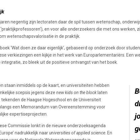
jk
jaren negentig zijn lectoraten daar de spil tussen wetenschap, onderwij
(‘praktijkprofessoren’), en voor alle onderzoekers die met ons werken, zi
om wetenschapsvalorisatie in de praktijk.
 boek ‘Wat doen ze daar eigenlijk’, gebaseerd op onderzoek door stude
ese verkiezingen een kijkje in het werk van Europarlementariërs. Een 
integratie, zo bleek uit de positieve ontvangst van het boek.
n staan inmiddels op de kaart, en universiteiten hebben
B
nkelijke scepsis jegens deze
new kids on the block
laten
o tekenden de Haagse Hogeschool en de Universiteit
d
onlangs een Memorandum van Overeenstemming voor
ijke expertiseprojecten.
j
ese Commissie lonkt in de nieuwe onderzoeksagenda
g
Europe’ nadrukkelijk naar
universities of applied science
. En
ragen voor de Nationale Wetenschapsagenda is