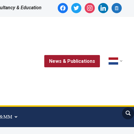
facebook
twitter
instagram
linkedin
archive
ultancy & Education
News & Publications
 A&MM