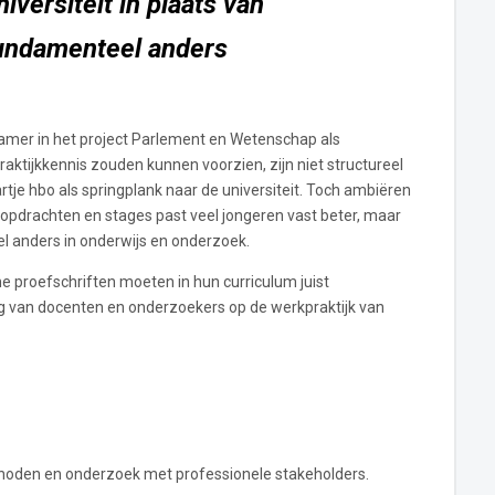
niversiteit in plaats van
undamenteel anders
mer in het project Parlement en Wetenschap als
raktijkkennis zouden kunnen voorzien, zijn niet structureel
tje hbo als springplank naar de universiteit. Toch ambiëren
kopdrachten en stages past veel jongeren vast beter, maar
el anders in onderwijs en onderzoek.
 proefschriften moeten in hun curriculum juist
ing van docenten en onderzoekers op de werkpraktijk van
ethoden en onderzoek met professionele stakeholders.