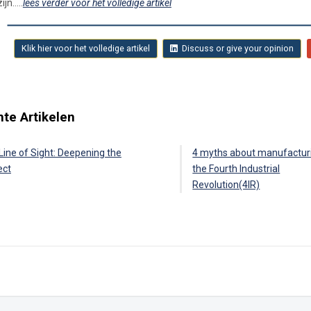
zijn…..
lees verder voor het volledige artikel
Klik hier voor het volledige artikel
Discuss or give your opinion
te Artikelen
Line of Sight: Deepening the
4 myths about manufacturi
ect
the Fourth Industrial
Revolution(4IR)