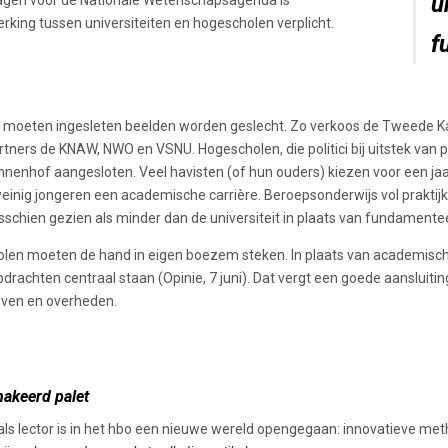
u
king tussen universiteiten en hogescholen verplicht.
f
 moeten ingesleten beelden worden geslecht. Zo verkoos de Tweede Ka
tners de KNAW, NWO en VSNU. Hogescholen, die politici bij uitstek van p
nnenhof aangesloten. Veel havisten (of hun ouders) kiezen voor een jaar
weinig jongeren een academische carrière. Beroepsonderwijs vol praktij
schien gezien als minder dan de universiteit in plaats van fundamente
len moeten de hand in eigen boezem steken. In plaats van academische
pdrachten centraal staan (Opinie, 7 juni). Dat vergt een goede aansluit
leven en overheden.
hakeerd palet
 als lector is in het hbo een nieuwe wereld opengegaan: innovatieve m