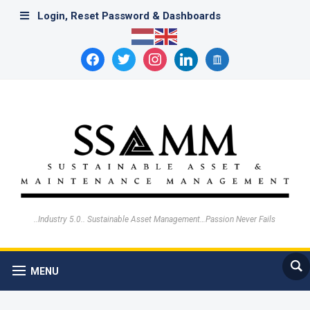
Login, Reset Password & Dashboards
facebook
twitter
instagram
linkedin
archive
..Industry 5.0.. Sustainable Asset Management…Passion Never Fails
MENU