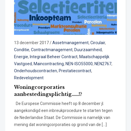
13 december 2017
/
Assetmanagement
,
Circulair
,
Conditie
,
Contractmanagement
,
Duurzaamheid
,
Energie
,
Integraal Beheer Contract
,
Maatschappelijk
Vastgoed
,
Maincontracting
,
NEN-ISO55000
,
NEN2767
,
Onderhoudscontracten
,
Prestatiecontract
,
Redevelopment
Woningcorporaties
aanbestedingsplichtig……!?
De Europese Commissie heeft op 8 december jl.
aangekondigd een inbreukprocedure te starten tegen
de Nederlandse Staat. De Commissie is namelijk van
mening dat woningcorporaties op grond van de […]