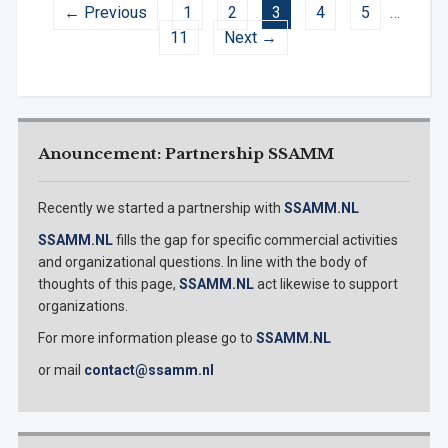
← Previous
1
2
3
4
5
…
11
Next →
Anouncement: Partnership SSAMM
Recently we started a partnership with
SSAMM.NL
SSAMM.NL
fills the gap for specific commercial activities
and organizational questions. In line with the body of
thoughts of this page,
SSAMM.NL
act likewise to support
organizations.
For more information please go to
SSAMM.NL
or mail
contact@ssamm.nl