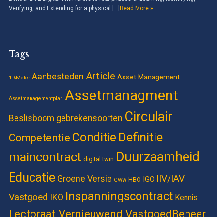
Verifying, and Extending for a physical […]
Read More »
Tags
Article
Aanbesteden
Asset Management
1.5Meter
Assetmanagment
Assetmanagementplan
Circulair
Beslisboom gebrekensoorten
Definitie
Conditie
Competentie
Duurzaamheid
maincontract
digital twin
Educatie
IIV/IAV
Groene Versie
IGO
HBO
GWW
Inspanningscontract
Vastgoed
IKO
Kennis
Lectoraat Vernieuwend VastgoedBeheer