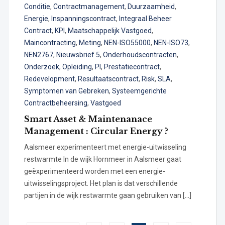
Conditie
,
Contractmanagement
,
Duurzaamheid
,
Energie
,
Inspanningscontract
,
Integraal Beheer
Contract
,
KPI
,
Maatschappelijk Vastgoed
,
Maincontracting
,
Meting
,
NEN-ISO55000
,
NEN-ISO73
,
NEN2767
,
Nieuwsbrief 5
,
Onderhoudscontracten
,
Onderzoek
,
Opleiding
,
PI
,
Prestatiecontract
,
Redevelopment
,
Resultaatscontract
,
Risk
,
SLA
,
Symptomen van Gebreken
,
Systeemgerichte
Contractbeheersing
,
Vastgoed
Smart Asset & Maintenanace
Management : Circular Energy ?
Aalsmeer experimenteert met energie-uitwisseling
restwarmte In de wijk Hornmeer in Aalsmeer gaat
geëxperimenteerd worden met een energie-
uitwisselingsproject. Het plan is dat verschillende
partijen in de wijk restwarmte gaan gebruiken van […]