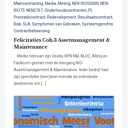
Maincontracting
,
Media
,
Meting
,
NEN-ISO55000
,
NEN-
ISO73
,
NEN2767
,
Onderhoudscontracten
,
PI
,
Prestatiecontract
,
Redevelopment
,
Resultaatscontract
,
Risk
,
SLA
,
Symptomen van Gebreken
,
Systeemgerichte
Contractbeheersing
Felicitaties Coh.3 Assetmanagement &
Maintenance
Medio februari zijn Veolia, KPN N&I, NLDC, Allinq en
Facilicom gestart met de leergang IKO-
Assetmanagement & Maintenance. Ieder bedrijf had
zijn specifieke (leer)doel evenals de individuele
deelnemer om […]