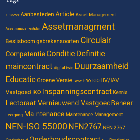
Article
Aanbesteden
Asset Management
1.5Meter
Assetmanagment
Assetmanagementplan
Circulair
Beslisboom gebrekensoorten
Definitie
Conditie
Competentie
Duurzaamheid
maincontract
digital twin
Educatie
IIV/IAV
Groene Versie
IGO
HBO
GWW
Inspanningscontract
Vastgoed
IKO
Kennis
Lectoraat Vernieuwend VastgoedBeheer
Maintenance
Maintenance Management
Leergang
NEN-ISO 55000
NEN2767
NEN 2767
Onderhoudscontract