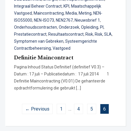
Integraal Beheer Contract
,
KPI
,
Maatschappelijk
Vastgoed
,
Maincontracting
,
Media
,
Meting
,
NEN-
ISO55000
,
NEN-ISO73
,
NEN2767
,
Nieuwsbrief 1
,
Onderhoudscontracten
,
Onderzoek
,
Opleiding
,
PI
,
Prestatiecontract
,
Resultaatscontract
,
Risk
,
Risk
,
SLA
,
Symptomen van Gebreken
,
Systeemgerichte
Contractbeheersing
,
Vastgoed
Definitie Maincontract
Pagina Inhoud Status Definitief (definitief V0.3) –
Datum : 17 juli – Publicatiedatum : 17 juli 2014 1
Definitie Maincontracting (V0.01) De gehanteerde
opdrachtformulering die gebruikt […]
← Previous
1
…
4
5
6