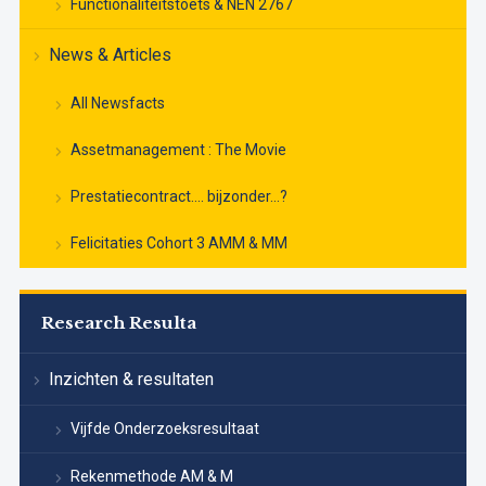
Functionaliteitstoets & NEN 2767
News & Articles
All Newsfacts
Assetmanagement : The Movie
Prestatiecontract…. bijzonder…?
Felicitaties Cohort 3 AMM & MM
Research Resulta
Inzichten & resultaten
Vijfde Onderzoeksresultaat
Rekenmethode AM & M