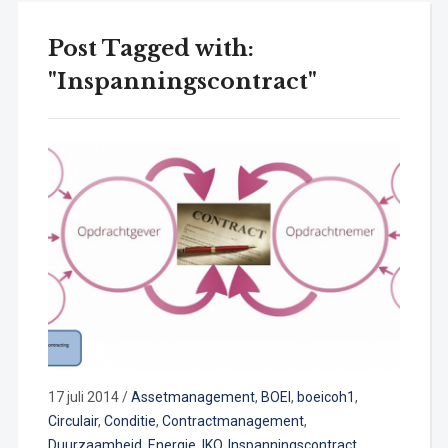
Post Tagged with:
"Inspanningscontract"
17 juli 2014
/
Assetmanagement
,
BOEI
,
boeicoh1
,
Circulair
,
Conditie
,
Contractmanagement
,
Duurzaamheid
,
Energie
,
IKO
,
Inspanningscontract
,