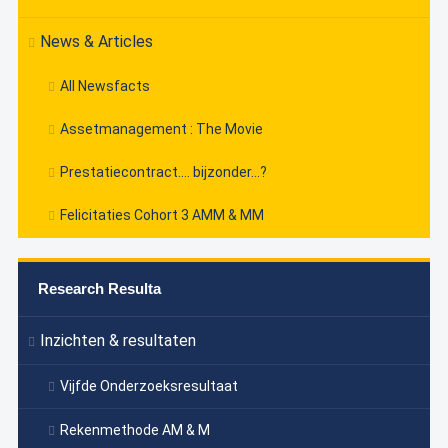
News & Articles
All Newsfacts
Assetmanagement : The Movie
Prestatiecontract…. bijzonder…?
Felicitaties Cohort 3 AMM & MM
Research Resulta
Inzichten & resultaten
Vijfde Onderzoeksresultaat
Rekenmethode AM & M