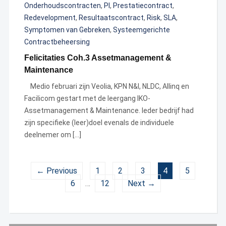
Onderhoudscontracten
,
PI
,
Prestatiecontract
,
Redevelopment
,
Resultaatscontract
,
Risk
,
SLA
,
Symptomen van Gebreken
,
Systeemgerichte
Contractbeheersing
Felicitaties Coh.3 Assetmanagement &
Maintenance
Medio februari zijn Veolia, KPN N&I, NLDC, Allinq en
Facilicom gestart met de leergang IKO-
Assetmanagement & Maintenance. Ieder bedrijf had
zijn specifieke (leer)doel evenals de individuele
deelnemer om […]
← Previous
1
2
3
4
5
6
…
12
Next →