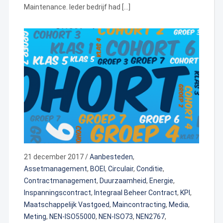
Maintenance. Ieder bedrijf had […]
21 december 2017
/
Aanbesteden
,
Assetmanagement
,
BOEI
,
Circulair
,
Conditie
,
Contractmanagement
,
Duurzaamheid
,
Energie
,
Inspanningscontract
,
Integraal Beheer Contract
,
KPI
,
Maatschappelijk Vastgoed
,
Maincontracting
,
Media
,
Meting
,
NEN-ISO55000
,
NEN-ISO73
,
NEN2767
,