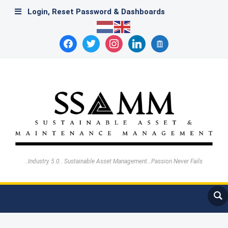
Login, Reset Password & Dashboards
facebook
twitter
instagram
linkedin
archive
..Industry 5.0.. Sustainable Asset Management…Passion Never Fails