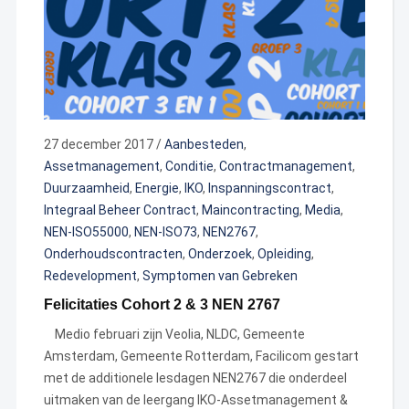
27 december 2017
/
Aanbesteden
,
Assetmanagement
,
Conditie
,
Contractmanagement
,
Duurzaamheid
,
Energie
,
IKO
,
Inspanningscontract
,
Integraal Beheer Contract
,
Maincontracting
,
Media
,
NEN-ISO55000
,
NEN-ISO73
,
NEN2767
,
Onderhoudscontracten
,
Onderzoek
,
Opleiding
,
Redevelopment
,
Symptomen van Gebreken
Felicitaties Cohort 2 & 3 NEN 2767
Medio februari zijn Veolia, NLDC, Gemeente
Amsterdam, Gemeente Rotterdam, Facilicom gestart
met de additionele lesdagen NEN2767 die onderdeel
uitmaken van de leergang IKO-Assetmanagement &