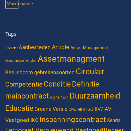
Tags
Article
Aanbesteden
Asset Management
1.5Meter
Assetmanagment
Assetmanagementplan
Circulair
Beslisboom gebrekensoorten
Definitie
Conditie
Competentie
Duurzaamheid
maincontract
digital twin
Educatie
IIV/IAV
Groene Versie
IGO
HBO
GWW
Inspanningscontract
Vastgoed
IKO
Kennis
Lectoraat Vernieuwend VastgoedBeheer