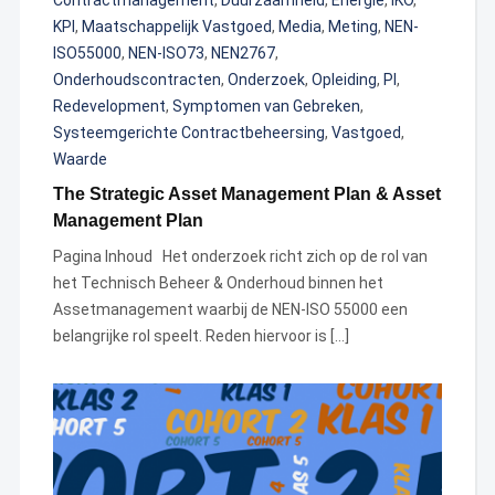
Contractmanagement
,
Duurzaamheid
,
Energie
,
IKO
,
KPI
,
Maatschappelijk Vastgoed
,
Media
,
Meting
,
NEN-
ISO55000
,
NEN-ISO73
,
NEN2767
,
Onderhoudscontracten
,
Onderzoek
,
Opleiding
,
PI
,
Redevelopment
,
Symptomen van Gebreken
,
Systeemgerichte Contractbeheersing
,
Vastgoed
,
Waarde
The Strategic Asset Management Plan & Asset
Management Plan
Pagina Inhoud Het onderzoek richt zich op de rol van
het Technisch Beheer & Onderhoud binnen het
Assetmanagement waarbij de NEN-ISO 55000 een
belangrijke rol speelt. Reden hiervoor is […]