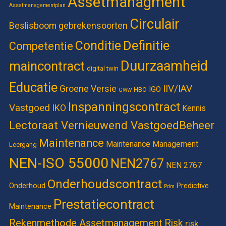
Assetmanagment
Assetmanagementplan
Circulair
Beslisboom gebrekensoorten
Definitie
Conditie
Competentie
Duurzaamheid
maincontract
digital twin
Educatie
IIV/IAV
Groene Versie
IGO
HBO
GWW
Inspanningscontract
Vastgoed
IKO
Kennis
Lectoraat Vernieuwend VastgoedBeheer
Maintenance
Maintenance Management
Leergang
NEN-ISO 55000
NEN2767
NEN 2767
Onderhoudscontract
Onderhoud
Predictive
Pdm
Prestatiecontract
Maintenance
Rekenmethode Assetmanagement
Risk
risk