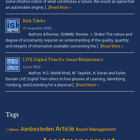
some intuitive notion of what constitutes a failure. We would all agree that
an automobile engine, […]
Read More »
Risk Tables
21 augustus 2022
Authors & Review: SSAMM, Review: J. Stoker The nature and
degree of uncertainty requires an understanding of the quality, quantity
and integrity of information available concerning the […]
Read More »
LIVE Digital Twin for Smart Maintenance
5 juni 2022
Authos: N.G. Malek Kheli, M. Tayefeh, A. Barari and Dylan
Bender LIVE Digital Twin refers to four phases of Learning, Identifying,
Verifying, and Extending for a physical […]
Read More »
Tags
Article
Aanbesteden
Asset Management
1.5Meter