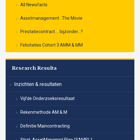
All Newsfacts
Assetmanagement : The Movie
Prestatiecontract…. bijzonder…?
Felicitaties Cohort 3 AMM & MM
Research Resulta
Inzichten & resultaten
Vijfde Onderzoeksresultaat
Rekenmethode AM & M
Definitie Maincontracting
Strat. AssetMangmnt Plan (SAMP) 1