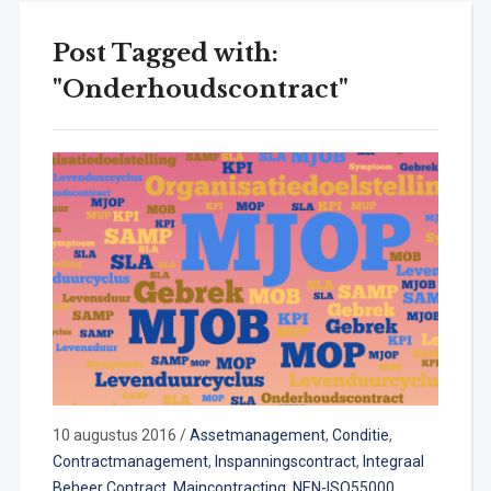
Post Tagged with:
"Onderhoudscontract"
10 augustus 2016
/
Assetmanagement
,
Conditie
,
Contractmanagement
,
Inspanningscontract
,
Integraal
Beheer Contract
,
Maincontracting
,
NEN-ISO55000
,