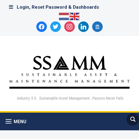
Login, Reset Password & Dashboards
facebook
twitter
instagram
linkedin
archive
..Industry 5.0.. Sustainable Asset Management…Passion Never Fails
MENU