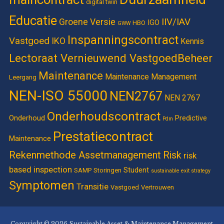
digital twin
Educatie
IIV/IAV
Groene Versie
IGO
HBO
GWW
Inspanningscontract
Vastgoed
IKO
Kennis
Lectoraat Vernieuwend VastgoedBeheer
Maintenance
Maintenance Management
Leergang
NEN-ISO 55000
NEN2767
NEN 2767
Onderhoudscontract
Onderhoud
Predictive
Pdm
Prestatiecontract
Maintenance
Rekenmethode Assetmanagement
Risk
risk
based inspection
Student
SAMP
Storingen
sustainable exit strategy
Symptomen
Transitie
Vastgoed
Vertrouwen
Copyright © 2026 Sustainable Asset & Maintenance Management