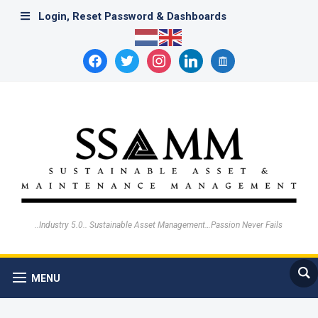
Login, Reset Password & Dashboards
facebook
twitter
instagram
linkedin
archive
..Industry 5.0.. Sustainable Asset Management…Passion Never Fails
MENU