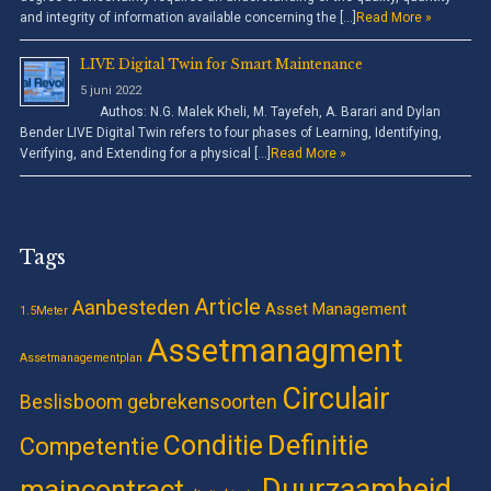
and integrity of information available concerning the […]
Read More »
LIVE Digital Twin for Smart Maintenance
5 juni 2022
Authos: N.G. Malek Kheli, M. Tayefeh, A. Barari and Dylan
Bender LIVE Digital Twin refers to four phases of Learning, Identifying,
Verifying, and Extending for a physical […]
Read More »
Tags
Article
Aanbesteden
Asset Management
1.5Meter
Assetmanagment
Assetmanagementplan
Circulair
Beslisboom gebrekensoorten
Definitie
Conditie
Competentie
Duurzaamheid
maincontract