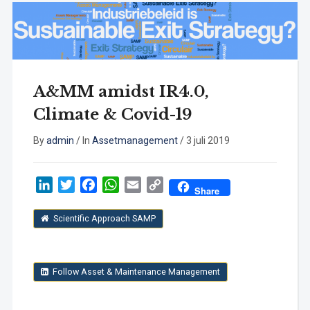
A&MM amidst IR4.0,
Climate & Covid-19
By
admin
/
In
Assetmanagement
/
3 juli 2019
LinkedIn
Twitter
Facebook
WhatsApp
Email
Copy
Share
Link
Scientific Approach SAMP
Follow Asset & Maintenance Management