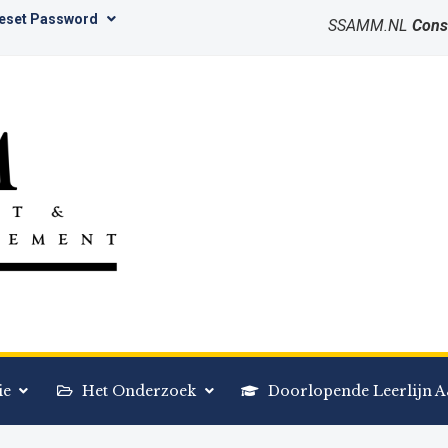
Reset Password
SSAMM.NL
Cons
ie
Het Onderzoek
Doorlopende Leerlijn