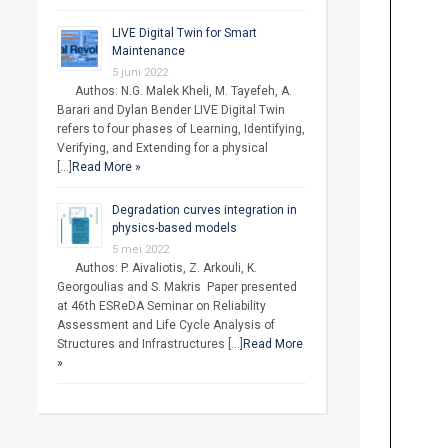
LIVE Digital Twin for Smart
Maintenance
5 juni 2022
Authos: N.G. Malek Kheli, M. Tayefeh, A.
Barari and Dylan Bender LIVE Digital Twin
refers to four phases of Learning, Identifying,
Verifying, and Extending for a physical
[…]
Read More »
Degradation curves integration in
physics-based models
5 mei 2022
Authos: P. Aivaliotis, Z. Arkouli, K.
Georgoulias and S. Makris Paper presented
at 46th ESReDA Seminar on Reliability
Assessment and Life Cycle Analysis of
Structures and Infrastructures […]
Read More
»