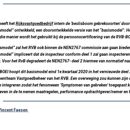
heeft het
Rijksvastgoedbedrijf
intern de ‘beslisboom gebreksoorten’ door
iamodel” ontwikkeld, een doorontwikkelde versie van het “basismodel”.
die manier wordt het gebruikt bij de persoonscertificering van de RVB-BO
smodel” zal het RVB ook binnen de NEN2767 commissie aan gaan bieden te
smodel” impliceert dat de inspecteur conform deel 1 zal gaan inspectere
. Voor het RvB degradeert de NEN2767- deel 2 hiermee van normatief naa
BOEI hoopt dit basismodel eind 1e kwartaal 2020 in het vernieuwde deel
ntteam Vastgoedbeheer van het RVB. Een overweging zou kunnen zijn 
te integreren zodat het fenomeeen ‘Symptomen van gebreken’ toegepast 
even in de te nemen maatregelen, performance opdrachtgever/nemer en f
Vincent Faesen