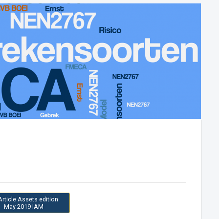
n
Article Assets edition
May 2019 IAM