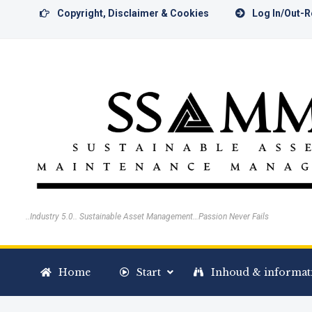
Copyright, Disclaimer & Cookies
Log In/Out-
..Industry 5.0.. Sustainable Asset Management…Passion Never Fails
Home
Start
Inhoud & informat