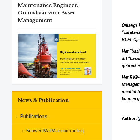
Maintenance Engineer:
Onmisbaar voor Asset
Management
Onlangs 
“cafetar
BOEI. Op 
Het “basi
dit “basi
gebruiker
Het RVB-
Manageme
maatlat 
kunnen g
News & Publication
Publications
Author:
Bouwen Mal Maincontracting