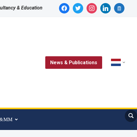
facebook
twitter
instagram
linkedin
archive
ultancy & Education
News & Publications
 A&MM