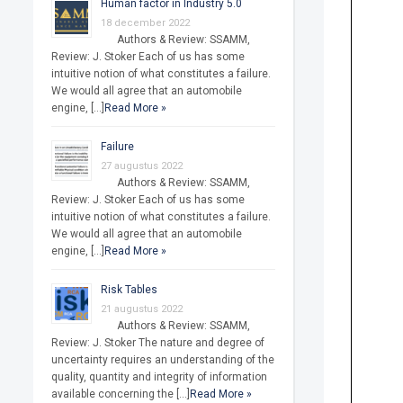
Human factor in Industry 5.0
18 december 2022
Authors & Review: SSAMM,
Review: J. Stoker Each of us has some
intuitive notion of what constitutes a failure.
We would all agree that an automobile
engine, […]
Read More »
Failure
27 augustus 2022
Authors & Review: SSAMM,
Review: J. Stoker Each of us has some
intuitive notion of what constitutes a failure.
We would all agree that an automobile
engine, […]
Read More »
Risk Tables
21 augustus 2022
Authors & Review: SSAMM,
Review: J. Stoker The nature and degree of
uncertainty requires an understanding of the
quality, quantity and integrity of information
available concerning the […]
Read More »