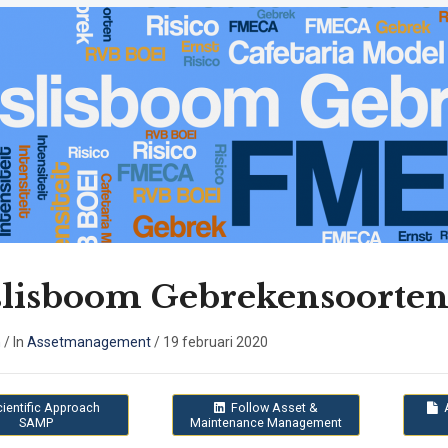
slisboom Gebrekensoorte
n
/
In
Assetmanagement
/
19 februari 2020
cientific Approach
Follow Asset &
SAMP
Maintenance Management