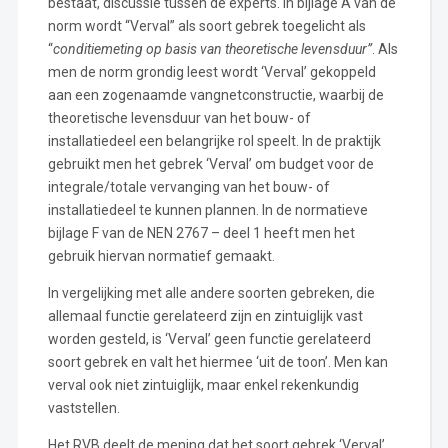
bestaat, discussie tussen de experts. In bijlage A van de
norm wordt “Verval” als soort gebrek toegelicht als
“
conditiemeting op basis van theoretische levensduur”
. Als
men de norm grondig leest wordt ‘Verval’ gekoppeld
aan een zogenaamde vangnetconstructie, waarbij de
theoretische levensduur van het bouw- of
installatiedeel een belangrijke rol speelt. In de praktijk
gebruikt men het gebrek ‘Verval’ om budget voor de
integrale/totale vervanging van het bouw- of
installatiedeel te kunnen plannen. In de normatieve
bijlage F van de NEN 2767 – deel 1 heeft men het
gebruik hiervan normatief gemaakt.
In vergelijking met alle andere soorten gebreken, die
allemaal functie gerelateerd zijn en zintuiglijk vast
worden gesteld, is ‘Verval’ geen functie gerelateerd
soort gebrek en valt het hiermee ‘uit de toon’. Men kan
verval ook niet zintuiglijk, maar enkel rekenkundig
vaststellen.
Het RVB deelt de mening dat het soort gebrek ‘Verval’