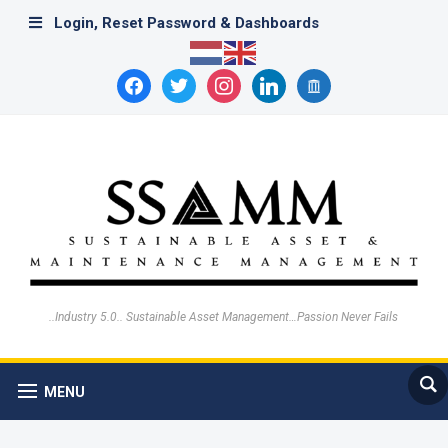
Login, Reset Password & Dashboards
facebook
twitter
instagram
linkedin
archive
..Industry 5.0.. Sustainable Asset Management…Passion Never Fails
MENU