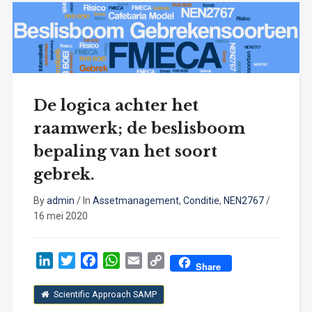
De logica achter het
raamwerk; de beslisboom
bepaling van het soort
gebrek.
By
admin
/
In
Assetmanagement
,
Conditie
,
NEN2767
/
16 mei 2020
LinkedIn
Twitter
Facebook
WhatsApp
Email
Copy
Share
Link
Scientific Approach SAMP