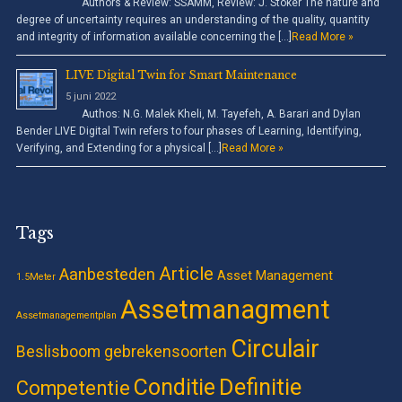
Authors & Review: SSAMM, Review: J. Stoker The nature and
degree of uncertainty requires an understanding of the quality, quantity
and integrity of information available concerning the […]
Read More »
LIVE Digital Twin for Smart Maintenance
5 juni 2022
Authos: N.G. Malek Kheli, M. Tayefeh, A. Barari and Dylan
Bender LIVE Digital Twin refers to four phases of Learning, Identifying,
Verifying, and Extending for a physical […]
Read More »
Tags
Article
Aanbesteden
Asset Management
1.5Meter
Assetmanagment
Assetmanagementplan
Circulair
Beslisboom gebrekensoorten
Definitie
Conditie
Competentie