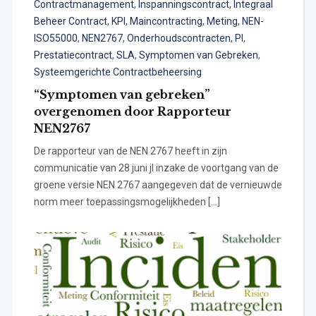
Contractmanagement
,
Inspanningscontract
,
Integraal
Beheer Contract
,
KPI
,
Maincontracting
,
Meting
,
NEN-
ISO55000
,
NEN2767
,
Onderhoudscontracten
,
PI
,
Prestatiecontract
,
SLA
,
Symptomen van Gebreken
,
Systeemgerichte Contractbeheersing
“Symptomen van gebreken”
overgenomen door Rapporteur
NEN2767
De rapporteur van de NEN 2767 heeft in zijn
communicatie van 28 juni jl inzake de voortgang van de
groene versie NEN 2767 aangegeven dat de vernieuwde
norm meer toepassingsmogelijkheden […]