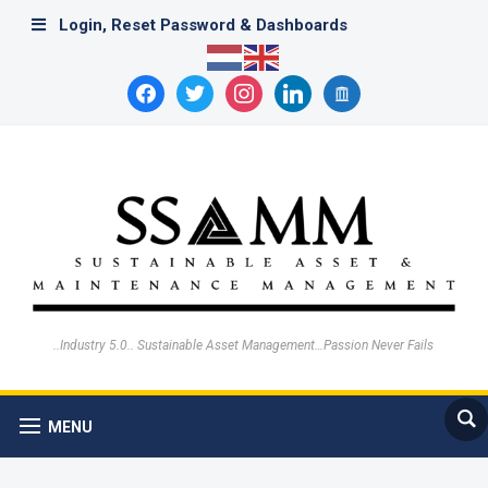
Login, Reset Password & Dashboards
facebook
twitter
instagram
linkedin
archive
..Industry 5.0.. Sustainable Asset Management…Passion Never Fails
MENU