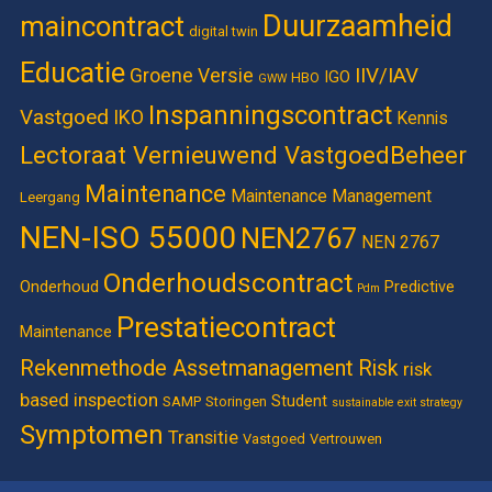
Duurzaamheid
maincontract
digital twin
Educatie
IIV/IAV
Groene Versie
IGO
HBO
GWW
Inspanningscontract
Vastgoed
IKO
Kennis
Lectoraat Vernieuwend VastgoedBeheer
Maintenance
Maintenance Management
Leergang
NEN-ISO 55000
NEN2767
NEN 2767
Onderhoudscontract
Onderhoud
Predictive
Pdm
Prestatiecontract
Maintenance
Rekenmethode Assetmanagement
Risk
risk
based inspection
Student
SAMP
Storingen
sustainable exit strategy
Symptomen
Transitie
Vastgoed
Vertrouwen